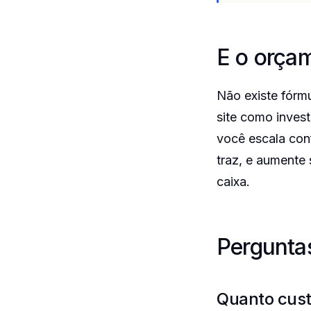
E o orça
Não existe fórm
site como invest
você escala con
traz, e aumente
caixa.
Pergunta
Quanto custa