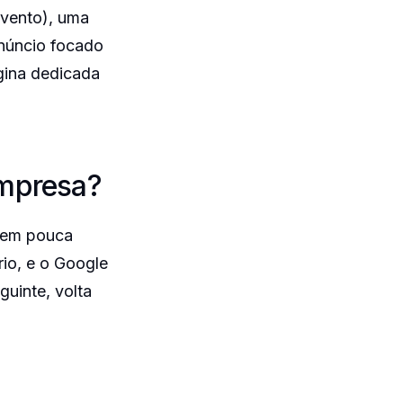
evento), uma
anúncio focado
gina dedicada
empresa?
 tem pouca
rio, e o Google
guinte, volta