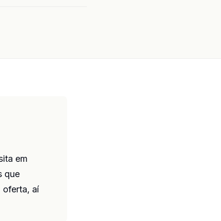
sita em
s que
oferta, aí