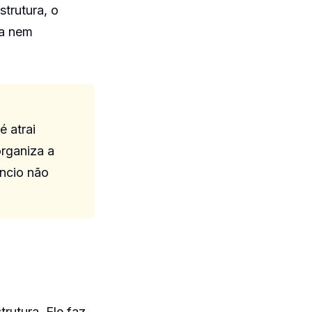
strutura, o
za nem
é atrai
organiza a
úncio não
rutura. Ele faz