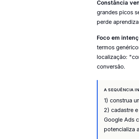
Constância ven
grandes picos 
perde aprendiza
Foco em intenç
termos genérico
localização: "c
conversão.
A SEQUÊNCIA I
1) construa u
2) cadastre e
Google Ads c
potencializa 