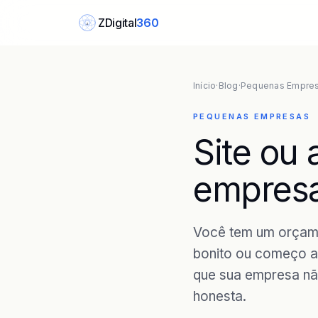
ZDigital
360
Z
Início
·
Blog
·
Pequenas Empre
PEQUENAS EMPRESAS
Site ou
empresa
Você tem um orçamen
bonito ou começo a
que sua empresa não
honesta.