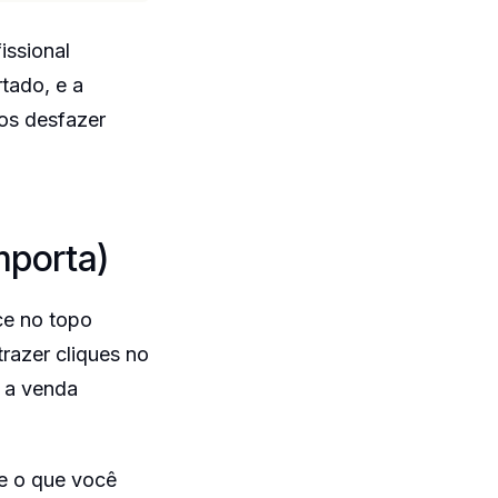
issional
tado, e a
mos desfazer
mporta)
ce no topo
razer cliques no
a a venda
de o que você