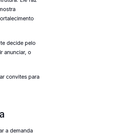
 mostra
fortalecimento
te decide pelo
r anunciar, o
ar convites para
ra
tar a demanda