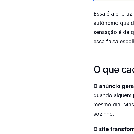
Essa é a encruz
autônomo que de
sensação é de q
essa falsa esco
O que ca
O anúncio gera
quando alguém p
mesmo dia. Mas 
sozinho.
O site transfo