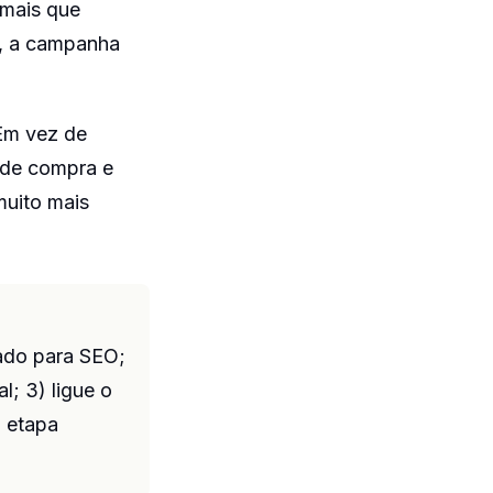
mais que
, a campanha
Em vez de
 de compra e
muito mais
rado para SEO;
; 3) ligue o
a etapa