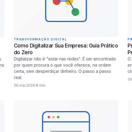
TRANSFORMAÇÃO DIGITAL
P
Como Digitalizar Sua Empresa: Guia Prático
P
do Zero
P
s
Digitalizar não é "estar nas redes". É ser encontrado
O 
ma
por quem procura o que você oferece, na ordem
en
certa, sem desperdiçar dinheiro. O passo a passo
cl
real.
26
26 mai 2026
8 min