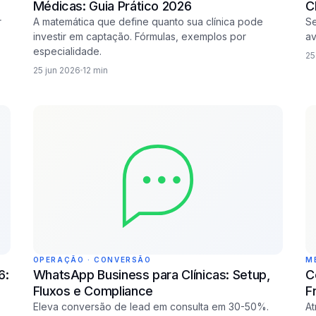
Médicas: Guia Prático 2026
C
r
A matemática que define quanto sua clínica pode
Se
investir em captação. Fórmulas, exemplos por
av
especialidade.
25
25 jun 2026
12 min
OPERAÇÃO · CONVERSÃO
M
6:
WhatsApp Business para Clínicas: Setup,
C
Fluxos e Compliance
F
Eleva conversão de lead em consulta em 30-50%.
At