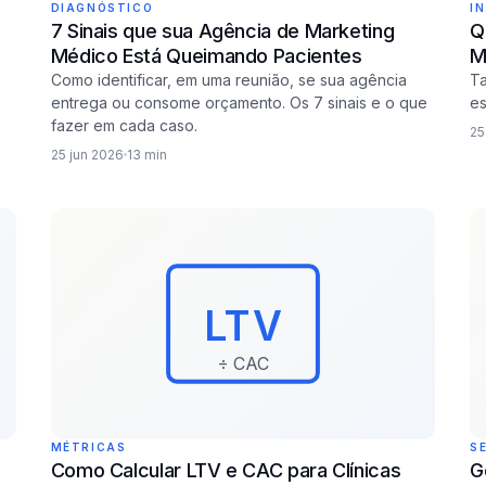
DIAGNÓSTICO
I
7 Sinais que sua Agência de Marketing
Q
Médico Está Queimando Pacientes
M
Como identificar, em uma reunião, se sua agência
Ta
entrega ou consome orçamento. Os 7 sinais e o que
es
fazer em cada caso.
25
25 jun 2026
13 min
LTV
÷ CAC
MÉTRICAS
S
Como Calcular LTV e CAC para Clínicas
G