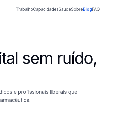
Trabalho
Capacidades
Saúde
Sobre
Blog
FAQ
tal sem ruído,
icos e profissionais liberais que
farmacêutica.