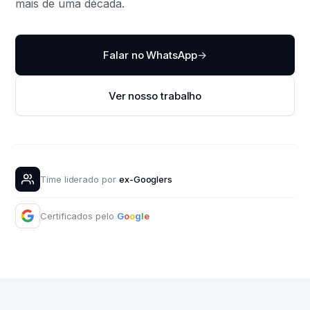
mais de uma década.
Falar no WhatsApp
→
Ver nosso trabalho
Time liderado por
ex-Googlers
Certificados pelo
G
o
o
g
l
e