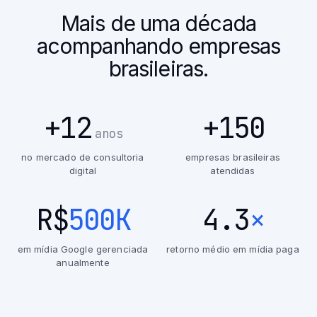
Mais de uma década
acompanhando empresas
brasileiras.
+12
+150
anos
no mercado de consultoria
empresas brasileiras
digital
atendidas
R$
500K
4.3
×
em mídia Google gerenciada
retorno médio em mídia paga
anualmente