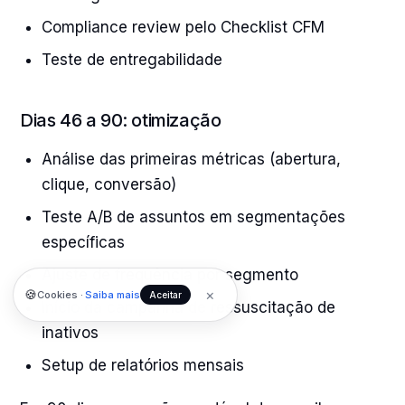
Compliance review pelo Checklist CFM
Teste de entregabilidade
Dias 46 a 90: otimização
Análise das primeiras métricas (abertura,
clique, conversão)
Teste A/B de assuntos em segmentações
específicas
Ajuste de frequência por segmento
×
🍪
Cookies ·
Saiba mais
Aceitar
Início da campanha de ressuscitação de
inativos
Setup de relatórios mensais