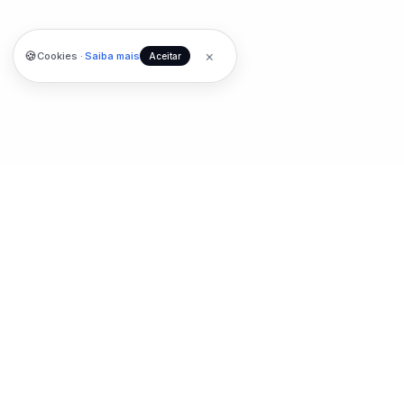
×
🍪
Cookies ·
Saiba mais
Aceitar
ZDigital
360
Z
Consultoria digital · Médicos · Empresas · Profissionais
Autônomos
Cristian C., fundador
Ex-Google Senior · Top Performance Ads Global
CNPJ 54.059.806/0001-84