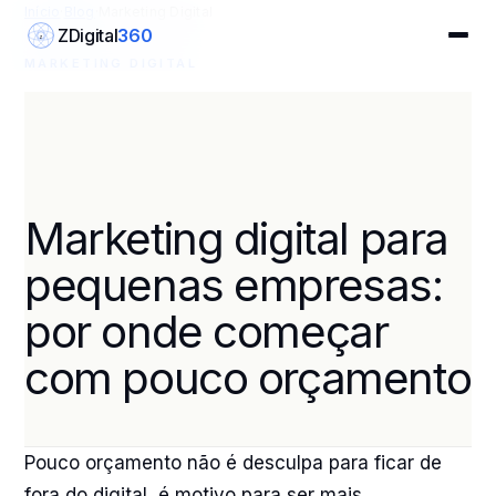
Início
·
Blog
·
Marketing Digital
ZDigital
360
Z
MARKETING DIGITAL
Marketing digital para
pequenas empresas:
por onde começar
com pouco orçamento
Pouco orçamento não é desculpa para ficar de
fora do digital, é motivo para ser mais