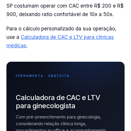
SP costumam operar com CAC entre R$ 200 e R$
900, deixando ratio confortável de 10x a 50x.
Para o cálculo personalizado da sua operação,
use a
Calculadora de CAC e LTV para clínicas
médicas
.
FERRAMENTA · GRATUITA
Calculadora de CAC e LTV
para ginecologista
Com pré-preenchimento para ginecologia,
considerando relação clínica longa,
procedimentos in-office e acompanhamento