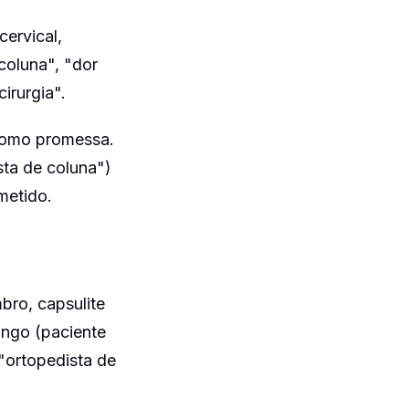
cervical,
coluna", "dor
irurgia".
 como promessa.
ta de coluna")
metido.
mbro, capsulite
ongo (paciente
"ortopedista de