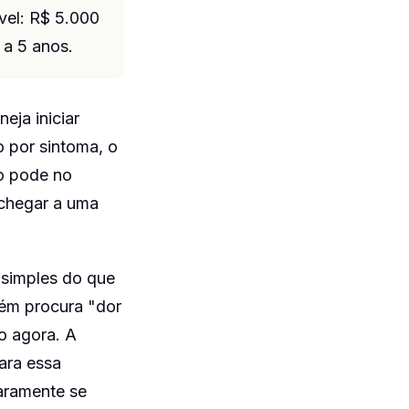
vel: R$ 5.000
 a 5 anos.
eja iniciar
o por sintoma, o
ão pode no
 chegar a uma
s simples do que
uém procura "dor
o agora. A
ara essa
raramente se