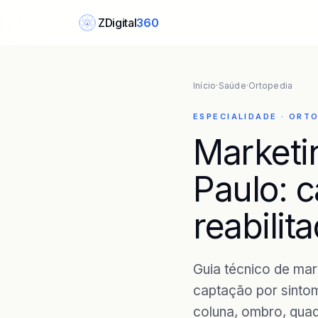
ZDigital
360
Z
Início
·
Saúde
·
Ortopedia
ESPECIALIDADE · ORT
Marketi
Paulo: c
reabilit
Guia técnico de mar
captação por sintom
coluna, ombro, quad