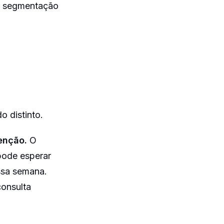
te segmentação
o distinto.
enção.
O
pode esperar
ssa semana.
consulta