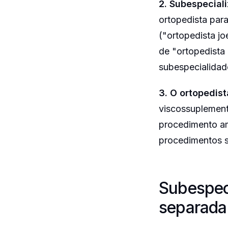
2. Subespeciali
ortopedista par
("ortopedista jo
de "ortopedista
subespecialidad
3. O ortopedis
viscossuplement
procedimento am
procedimentos s
Subespeci
separada