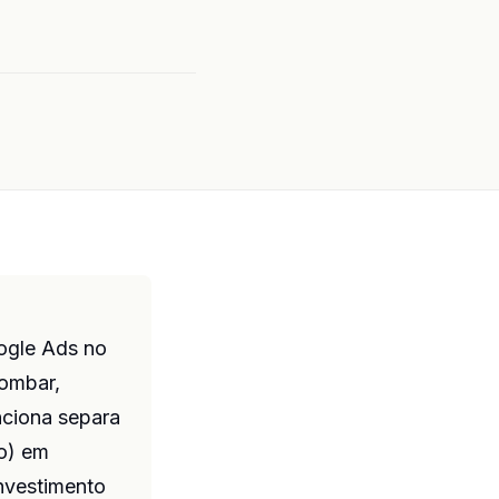
ogle Ads no
lombar,
nciona separa
ão) em
nvestimento