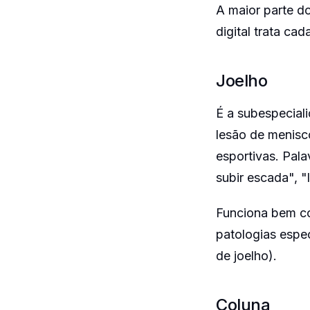
A maior parte do
digital trata c
Joelho
É a subespecial
lesão de menisco
esportivas. Pala
subir escada", 
Funciona bem co
patologias espec
de joelho).
Coluna