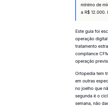
mínimo de mí
a R$ 12.000. 
Este guia foi es
operação digital
tratamento estr
compliance CFM 
operação previsí
Ortopedia tem tr
em outras especi
no joelho que n
segunda é o cicl
semana, não daqu