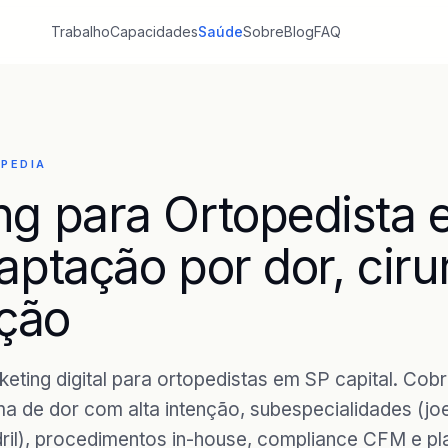
Trabalho
Capacidades
Saúde
Sobre
Blog
FAQ
OPEDIA
ng para Ortopedista
aptação por dor, ciru
ação
keting digital para ortopedistas em SP capital. Cob
a de dor com alta intenção, subespecialidades (joe
ril), procedimentos in-house, compliance CFM e pl