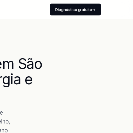
Diagnóstico gratuito
→
 em São
rgia e
re
lho,
ano