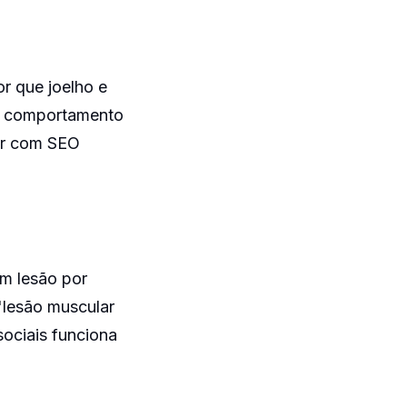
r que joelho e
s, comportamento
hor com SEO
om lesão por
"lesão muscular
sociais funciona