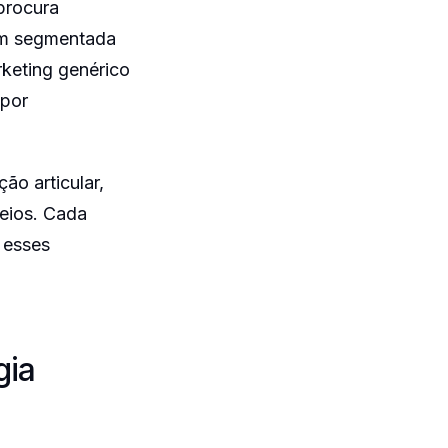
rocura
vem segmentada
rketing genérico
 por
ação articular,
eios. Cada
 esses
gia