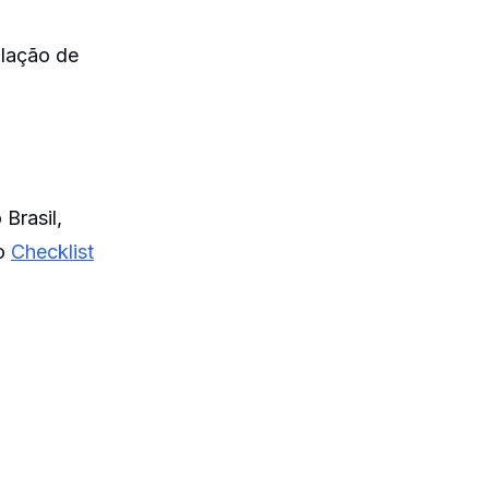
olação de
Brasil,
no
Checklist