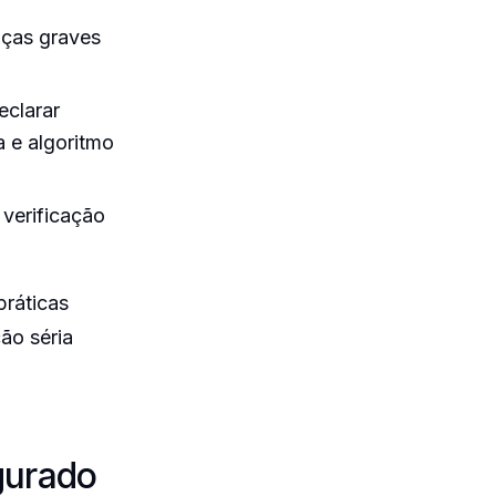
nças graves
clarar
 e algoritmo
verificação
práticas
ão séria
gurado