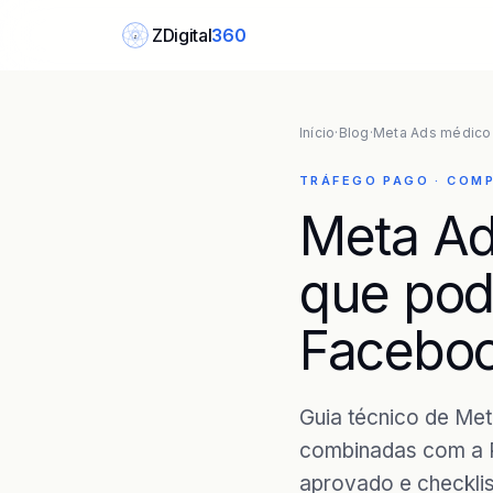
ZDigital
360
Z
Início
·
Blog
·
Meta Ads médico
TRÁFEGO PAGO · COM
Meta Ad
que pod
Faceboo
Guia técnico de Me
combinadas com a 
aprovado e checkli