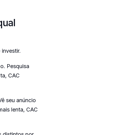
qual
investir.
do. Pesquisa
ata, CAC
Vê seu anúncio
mais lenta, CAC
.
distintos por