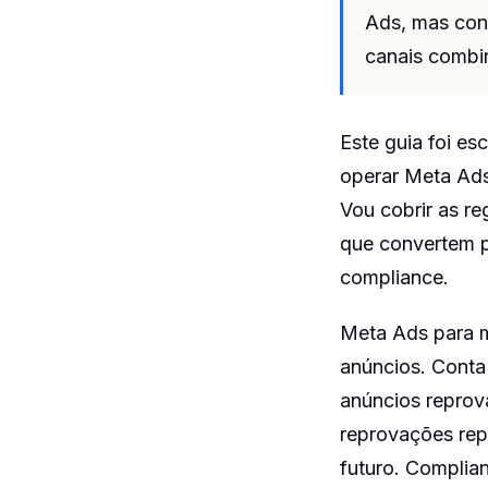
Ads, mas cons
canais combi
Este guia foi es
operar Meta Ad
Vou cobrir as r
que convertem p
compliance.
Meta Ads para m
anúncios. Conta
anúncios reprov
reprovações rep
futuro. Complian