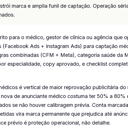
trói marca e amplia funil de captação. Operação séria
nados.
crito para o médico, gestor de clínica ou agência que 
s (Facebook Ads + Instagram Ads) para captação mé
egras combinadas (CFM + Meta), categoria saúde da M
or especialidade, copy aprovado, e checklist comple
édicos é vertical de maior reprovação publicitária d
 nova de anunciante médico costuma ter 50% a 80% 
ados se não houver calibragem prévia. Conta marcada
etidas vira marca permanente que prejudica até anúnc
ce prévio é proteção operacional, não detalhe.