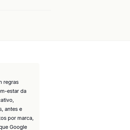
 regras
em-estar da
ativo,
s, antes e
os por marca,
 que Google