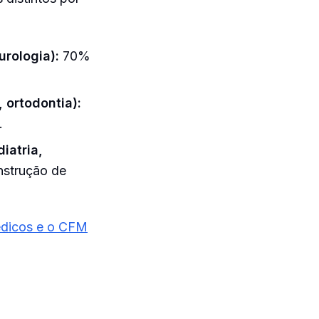
urologia):
70%
 ortodontia):
.
iatria,
strução de
édicos e o CFM