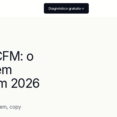
Diagnóstico gratuito
→
CFM: o
em
em 2026
tem, copy