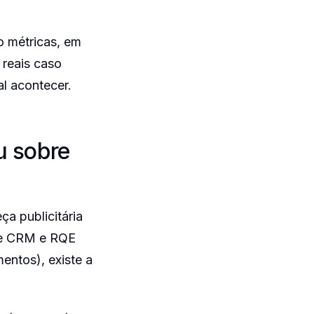
o métricas, em
 reais caso
l acontecer.
u sobre
ça publicitária
de CRM e RQE
entos), existe a