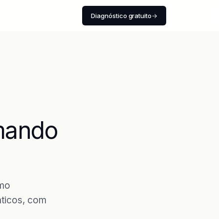
Diagnóstico gratuito
→
mando
smo
áticos, com