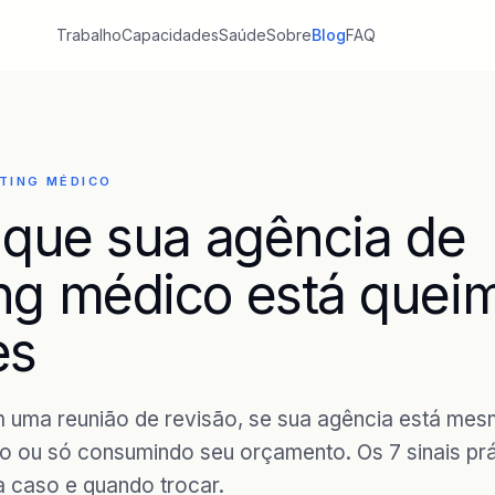
Trabalho
Capacidades
Saúde
Sobre
Blog
FAQ
TING MÉDICO
s que sua agência de
ng médico está quei
es
m uma reunião de revisão, se sua agência está me
o ou só consumindo seu orçamento. Os 7 sinais pr
 caso e quando trocar.