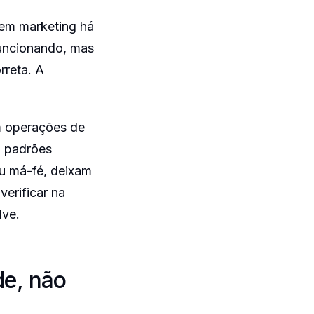
e em marketing há
funcionando, mas
rreta. A
em operações de
o padrões
u má-fé, deixam
erificar na
lve.
de, não