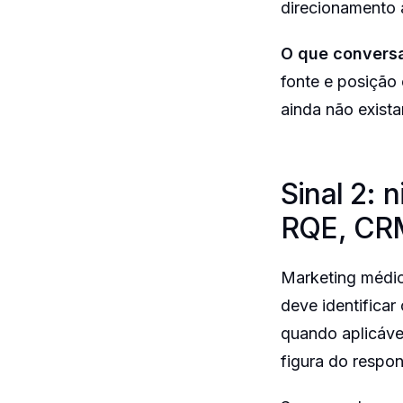
direcionamento 
O que conversa
fonte e posição 
ainda não exist
Sinal 2: 
RQE, CRM
Marketing médic
deve identific
quando aplicável
figura do respo