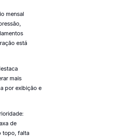
rio mensal
pressão,
ndamentos
eração está
destaca
rar mais
a por exibição e
ioridade:
axa de
topo, falta