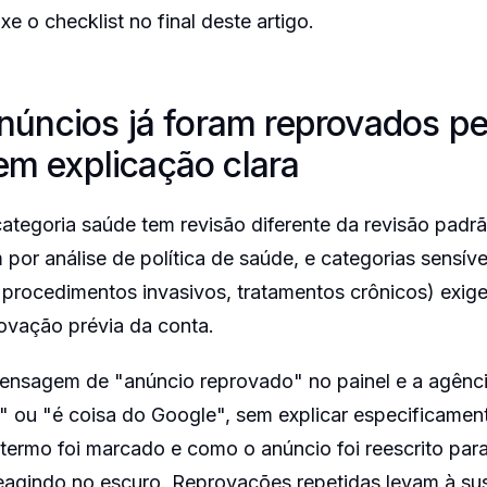
e o checklist no final deste artigo.
anúncios já foram reprovados pe
em explicação clara
ategoria saúde tem revisão diferente da revisão padr
or análise de política de saúde, e categorias sensíve
procedimentos invasivos, tratamentos crônicos) exige
rovação prévia da conta.
mensagem de "anúncio reprovado" no painel e a agênc
 ou "é coisa do Google", sem explicar especificamente
l termo foi marcado e como o anúncio foi reescrito para
eagindo no escuro. Reprovações repetidas levam à s