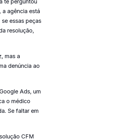
a te perguntou
 a agência está
 se essas peças
 da resolução,
z, mas a
uma denúncia ao
o Google Ads, um
ica o médico
. Se faltar em
Resolução CFM