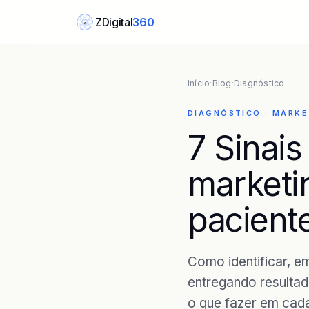
ZDigital
360
Z
Início
·
Blog
·
Diagnóstico
DIAGNÓSTICO · MARKE
7 Sinai
marketi
pacient
Como identificar, e
entregando resultad
o que fazer em cada