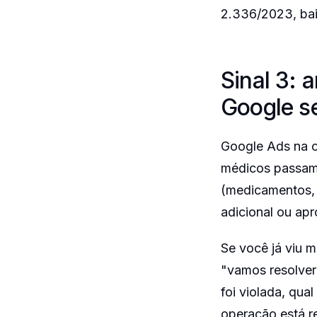
2.336/2023, baix
Sinal 3: 
Google s
Google Ads na c
médicos passam p
(medicamentos, 
adicional ou ap
Se você já viu 
"vamos resolver"
foi violada, qua
operação está r