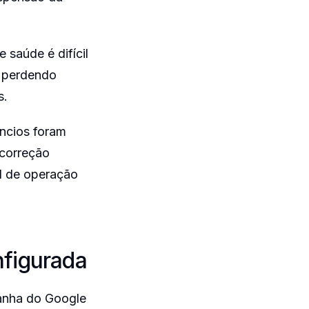
saúde é difícil
, perdendo
s.
úncios foram
 correção
al de operação
nfigurada
anha do Google