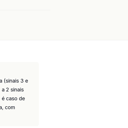
 (sinais 3 e
 a 2 sinais
, é caso de
ca, com