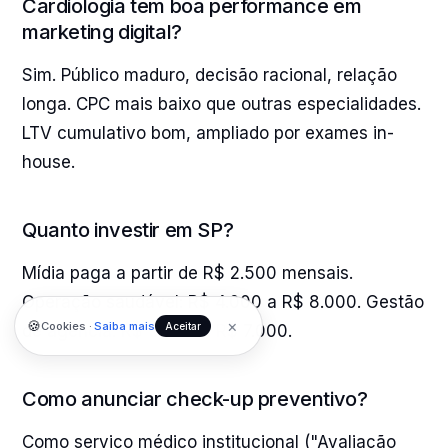
Cardiologia tem boa performance em
marketing digital?
Sim. Público maduro, decisão racional, relação
longa. CPC mais baixo que outras especialidades.
LTV cumulativo bom, ampliado por exames in-
house.
Quanto investir em SP?
Mídia paga a partir de R$ 2.500 mensais.
Operação saudável: R$ 4.000 a R$ 8.000. Gestão
×
🍪
Cookies ·
Saiba mais
Aceitar
de agência: R$ 3.000 a R$ 7.000.
Como anunciar check-up preventivo?
Como serviço médico institucional ("Avaliação